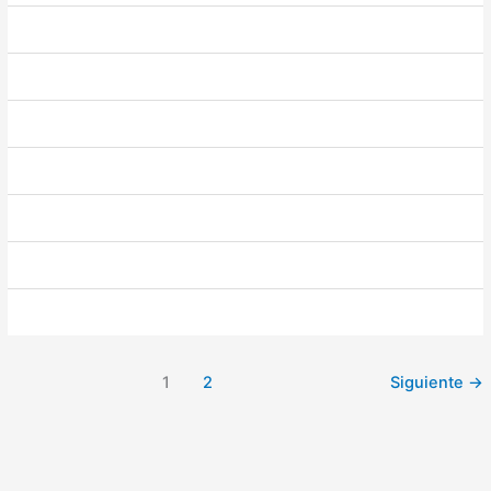
1
2
Siguiente
→