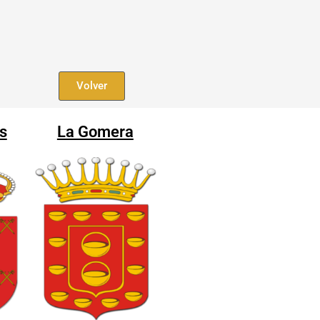
Compartir
Compartir
en
en
Volver
s
La Gomera