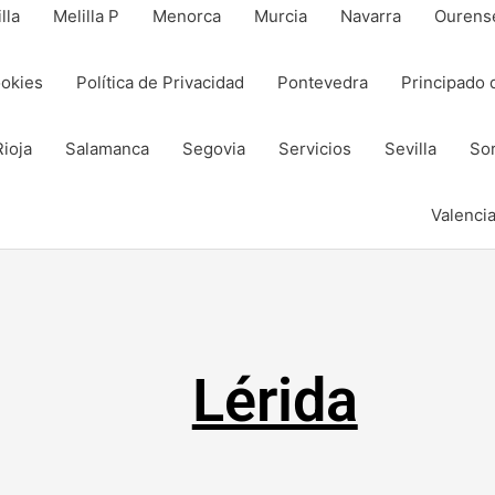
lla
Melilla P
Menorca
Murcia
Navarra
Ourens
ookies
Política de Privacidad
Pontevedra
Principado 
Rioja
Salamanca
Segovia
Servicios
Sevilla
Sor
Valenci
Compartir
Compartir
en
en
Lérida