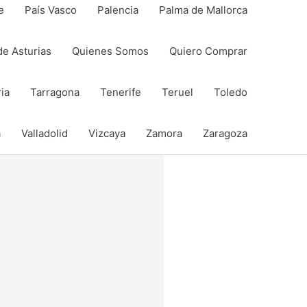
e
País Vasco
Palencia
Palma de Mallorca
de Asturias
Quienes Somos
Quiero Comprar
ia
Tarragona
Tenerife
Teruel
Toledo
a
Valladolid
Vizcaya
Zamora
Zaragoza
Compartir
Compartir
en
en