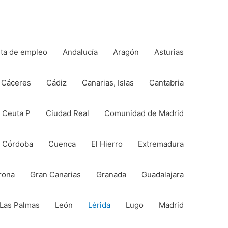
rta de empleo
Andalucía
Aragón
Asturias
Cáceres
Cádiz
Canarias, Islas
Cantabria
Ceuta P
Ciudad Real
Comunidad de Madrid
Córdoba
Cuenca
El Hierro
Extremadura
rona
Gran Canarias
Granada
Guadalajara
Las Palmas
León
Lérida
Lugo
Madrid