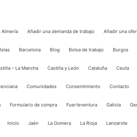
Almería
Añadir una demanda de trabajo
Añadir una ofe
Islas
Barcelona
Blog
Bolsa de trabajo
Burgos
stilla – La Mancha
Castilla y León
Cataluña
Ceuta
lenciana
Comunidades
Consentimiento
Contacto
a
Formulario de compra
Fuerteventura
Galicia
Ge
Inicio
Jaén
La Gomera
La Rioja
Lanzarote