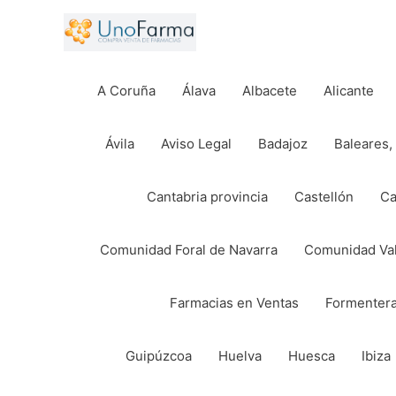
Ir
al
contenido
A Coruña
Álava
Albacete
Alicante
Ávila
Aviso Legal
Badajoz
Baleares, 
Cantabria provincia
Castellón
Ca
Comunidad Foral de Navarra
Comunidad Va
Farmacias en Ventas
Formenter
Guipúzcoa
Huelva
Huesca
Ibiza