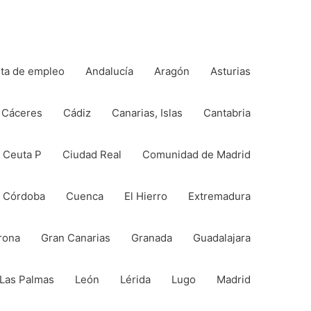
rta de empleo
Andalucía
Aragón
Asturias
Cáceres
Cádiz
Canarias, Islas
Cantabria
Ceuta P
Ciudad Real
Comunidad de Madrid
Córdoba
Cuenca
El Hierro
Extremadura
rona
Gran Canarias
Granada
Guadalajara
Las Palmas
León
Lérida
Lugo
Madrid