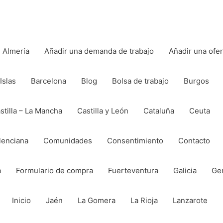
Almería
Añadir una demanda de trabajo
Añadir una ofe
Islas
Barcelona
Blog
Bolsa de trabajo
Burgos
stilla – La Mancha
Castilla y León
Cataluña
Ceuta
lenciana
Comunidades
Consentimiento
Contacto
a
Formulario de compra
Fuerteventura
Galicia
Ge
Inicio
Jaén
La Gomera
La Rioja
Lanzarote