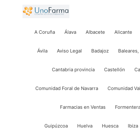
Ir
al
contenido
A Coruña
Álava
Albacete
Alicante
Ávila
Aviso Legal
Badajoz
Baleares, 
Cantabria provincia
Castellón
Ca
Comunidad Foral de Navarra
Comunidad Va
Farmacias en Ventas
Formenter
Guipúzcoa
Huelva
Huesca
Ibiza