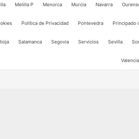
lla
Melilla P
Menorca
Murcia
Navarra
Ourens
ookies
Política de Privacidad
Pontevedra
Principado 
Rioja
Salamanca
Segovia
Servicios
Sevilla
Sor
Valenci