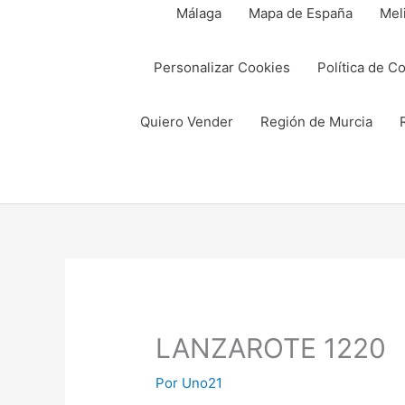
Málaga
Mapa de España
Meli
Personalizar Cookies
Política de C
Quiero Vender
Región de Murcia
Compartir
Compartir
Compar
Compar
en
en
en
en
LANZAROTE 1220
Por
Uno21