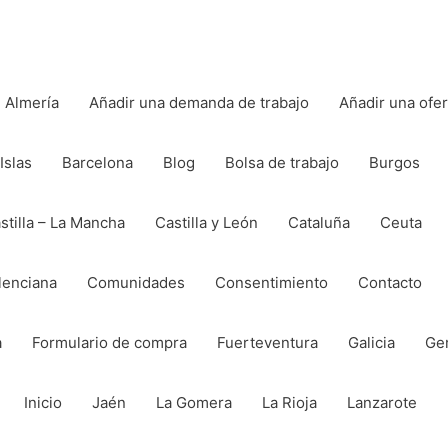
Almería
Añadir una demanda de trabajo
Añadir una ofe
Islas
Barcelona
Blog
Bolsa de trabajo
Burgos
stilla – La Mancha
Castilla y León
Cataluña
Ceuta
lenciana
Comunidades
Consentimiento
Contacto
a
Formulario de compra
Fuerteventura
Galicia
Ge
Inicio
Jaén
La Gomera
La Rioja
Lanzarote