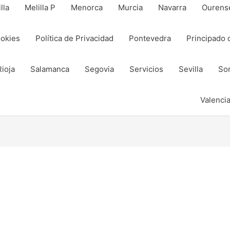
lla
Melilla P
Menorca
Murcia
Navarra
Ourens
ookies
Política de Privacidad
Pontevedra
Principado 
Rioja
Salamanca
Segovia
Servicios
Sevilla
Sor
Valenci
tir
tir
Compartir
Compartir
Compartir
Compartir
en
en
en
en