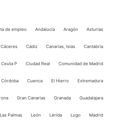
rta de empleo
Andalucía
Aragón
Asturias
Cáceres
Cádiz
Canarias, Islas
Cantabria
Ceuta P
Ciudad Real
Comunidad de Madrid
Córdoba
Cuenca
El Hierro
Extremadura
rona
Gran Canarias
Granada
Guadalajara
Las Palmas
León
Lérida
Lugo
Madrid