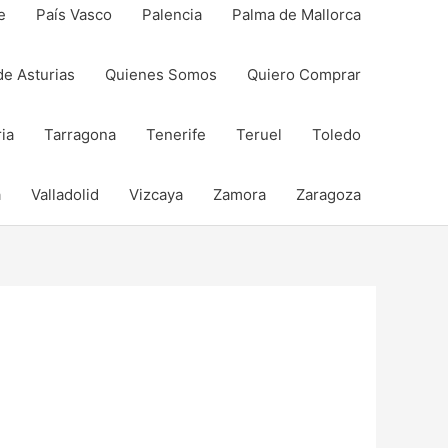
e
País Vasco
Palencia
Palma de Mallorca
de Asturias
Quienes Somos
Quiero Comprar
ia
Tarragona
Tenerife
Teruel
Toledo
a
Valladolid
Vizcaya
Zamora
Zaragoza
Compartir
Compartir
Compartir
Compartir
en
en
en
en