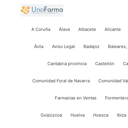
Ir
al
contenido
A Coruña
Álava
Albacete
Alicante
Ávila
Aviso Legal
Badajoz
Baleares, 
Cantabria provincia
Castellón
Ca
Comunidad Foral de Navarra
Comunidad Va
Farmacias en Ventas
Formenter
Guipúzcoa
Huelva
Huesca
Ibiza