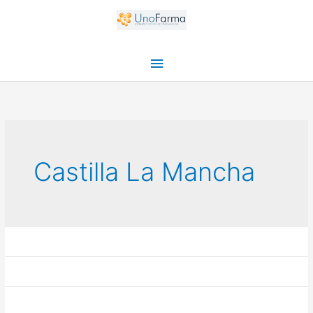
Ir
Menú
al
principal
contenido
Castilla La Mancha